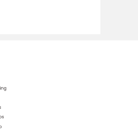
u
ing
s
os
p