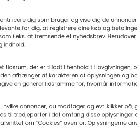
dentificere dig som bruger og vise dig de annoncer
evante for dig, at registrere dine køb og betaling
 som f.eks. at fremsende et nyhedsbrev. Herudover 
g indhold.
tidsrum, der er tilladt i henhold til lovgivningen, o
oden afhænger af karakteren af oplysningen og b
angive en generel tidsramme for, hvornår informatio
 hvilke annoncer, du modtager og evt. klikker på, 
s til tredjeparter i det omfang disse oplysninger e
 i afsnittet om ”Cookies” ovenfor. Oplysningerne an