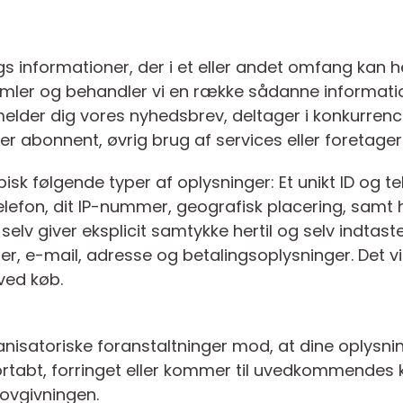
s informationer, der i et eller andet omfang kan he
mler og behandler vi en række sådanne informatione
ilmelder dig vores nyhedsbrev, deltager i konkurrenc
ler abonnent, øvrig brug af services eller foretager
isk følgende typer af oplysninger: Et unikt ID og t
elefon, dit IP-nummer, geografisk placering, samt hv
 selv giver eksplicit samtykke hertil og selv indta
, e-mail, adresse og betalingsoplysninger. Det vil
 ved køb.
ganisatoriske foranstaltninger mod, at dine oplysnin
, fortabt, forringet eller kommer til uvedkommendes
lovgivningen.