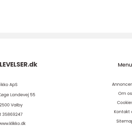
LEVELSER.
dk
Men
Annoncer
Om os
Cookie
Kontakt 
Sitema
www.klikko.dk