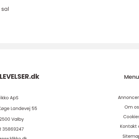
LEVELSER.
dk
Men
Annoncer
Om os
Cookie
Kontakt 
Sitema
www.klikko.dk