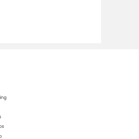
u
ing
s
os
p