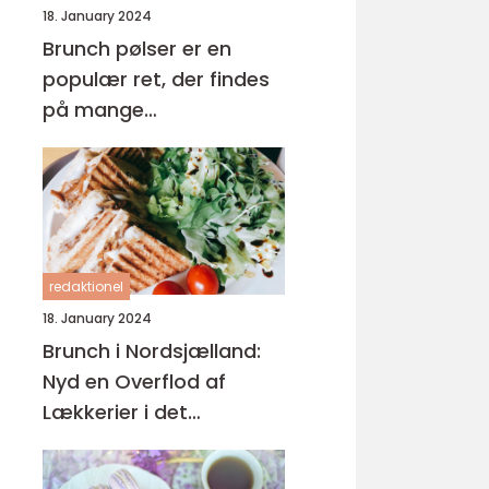
18. January 2024
Brunch pølser er en
populær ret, der findes
på mange
brunchmenuer rundt om
i verden
redaktionel
18. January 2024
Brunch i Nordsjælland:
Nyd en Overflod af
Lækkerier i det
Naturskønne Område