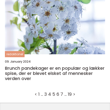
redaktionel
09. January 2024
Brunch pandekager er en populær og lækker
spise, der er blevet elsket af mennesker
verden over
<
1
…
3
4
5
6
7
…
19
>