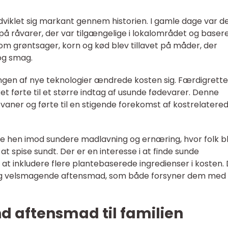
udviklet sig markant gennem historien. I gamle dage var d
 på råvarer, der var tilgængelige i lokalområdet og baser
m grøntsager, korn og kød blev tillavet på måder, der
og smag.
lingen af nye teknologier ændrede kosten sig. Færdigrette
et førte til et større indtag af usunde fødevarer. Denne
tvaner og førte til en stigende forekomst af kostrelatere
e hen imod sundere madlavning og ernæring, hvor folk bl
 spise sundt. Der er en interesse i at finde sunde
og at inkludere flere plantebaserede ingredienser i kosten.
 og velsmagende aftensmad, som både forsyner dem med
und aftensmad til familien