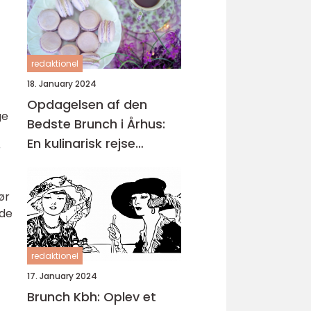
redaktionel
18. January 2024
Opdagelsen af den
ge
Bedste Brunch i Århus:
En kulinarisk rejse
r
gennem historien
ør
ede
redaktionel
17. January 2024
Brunch Kbh: Oplev et