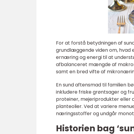
For at forstå betydningen af sund
grundlæggende viden om, hvad en
ernæring og energi til at unders
afbalanceret mængde af makronæ
samt en bred vifte af mikronærin
En sund aftensmad til familien bø
inkludere friske grøntsager og f
proteiner, mejeriprodukter eller
planteolier. Ved at variere menue
næringsstoffer og undgår monoto
Historien bag ‘su