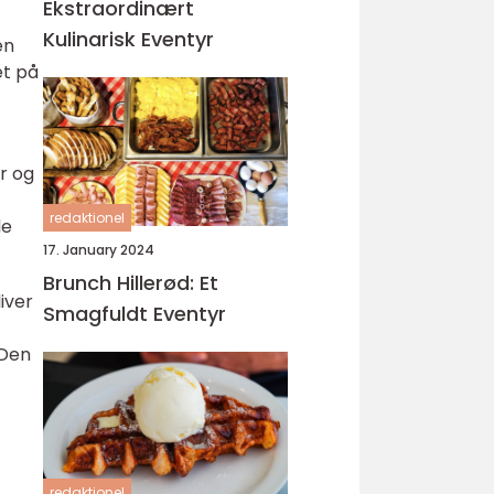
Ekstraordinært
Kulinarisk Eventyr
en
et på
r og
redaktionel
de
17. January 2024
Brunch Hillerød: Et
iver
Smagfuldt Eventyr
 Den
redaktionel