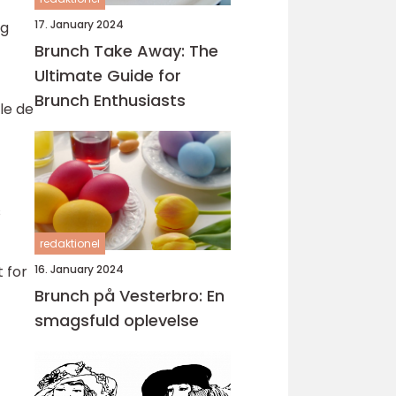
17. January 2024
og
Brunch Take Away: The
Ultimate Guide for
Brunch Enthusiasts
lle de
s
redaktionel
16. January 2024
 for
Brunch på Vesterbro: En
smagsfuld oplevelse