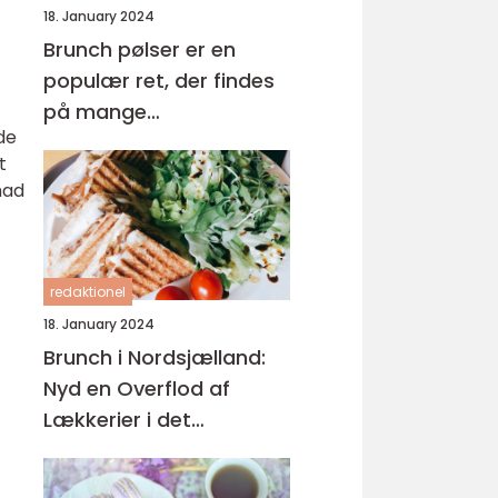
18. January 2024
Brunch pølser er en
populær ret, der findes
på mange
de
brunchmenuer rundt om
t
i verden
mad
redaktionel
18. January 2024
Brunch i Nordsjælland:
Nyd en Overflod af
Lækkerier i det
Naturskønne Område