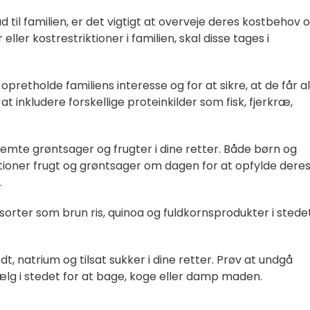
il familien, er det vigtigt at overveje deres kostbehov 
eller kostrestriktioner i familien, skal disse tages i
 opretholde familiens interesse og for at sikre, at de får a
t inkludere forskellige proteinkilder som fisk, fjerkræ,
mte grøntsager og frugter i dine retter. Både børn og
tioner frugt og grøntsager om dagen for at opfylde dere
.
orter som brun ris, quinoa og fuldkornsprodukter i stedet
 natrium og tilsat sukker i dine retter. Prøv at undgå
ælg i stedet for at bage, koge eller damp maden.