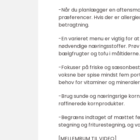
-Når du planlægger en aftensmad t
præferencer. Hvis der er allergier 
betragtning.
-En varieret menu er vigtig for at
nødvendige næringsstoffer. Prøv a
bælgfrugter og tofu i måltiderne.
-Fokuser på friske og sæsonbeste
voksne bør spise mindst fem por
behov for vitaminer og mineraler
-Brug sunde og næringsrige korns
raffinerede kornprodukter.
-Begræns indtaget af mættet fedt,
stegning og friturestegning, og v
[MELLEMRUM TIL VIDEO]