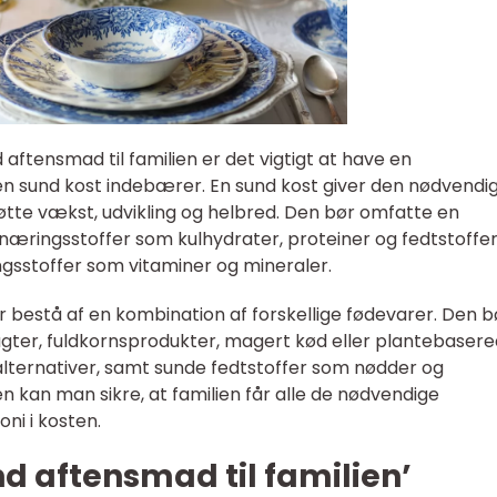
 aftensmad til familien er det vigtigt at have en
 sund kost indebærer. En sund kost giver den nødvendi
tøtte vækst, udvikling og helbred. Den bør omfatte en
ringsstoffer som kulhydrater, proteiner og fedtstoffe
gsstoffer som vitaminer og mineraler.
r bestå af en kombination af forskellige fødevarer. Den b
rugter, fuldkornsprodukter, magert kød eller plantebaser
 alternativer, samt sunde fedtstoffer som nødder og
n kan man sikre, at familien får alle de nødvendige
ni i kosten.
nd aftensmad til familien’